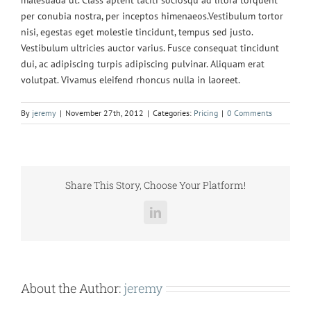
per conubia nostra, per inceptos himenaeos.Vestibulum tortor
nisi, egestas eget molestie tincidunt, tempus sed justo.
Vestibulum ultricies auctor varius. Fusce consequat tincidunt
dui, ac adipiscing turpis adipiscing pulvinar. Aliquam erat
volutpat. Vivamus eleifend rhoncus nulla in laoreet.
By
jeremy
|
November 27th, 2012
|
Categories:
Pricing
|
0 Comments
Share This Story, Choose Your Platform!
LinkedIn
About the Author:
jeremy